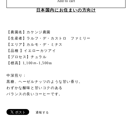
Add to cart
日本国内にお住まいの方向け
【農園名】カケンジ農園
【生産者】ラルフ・デ・カストロ ファミリー
【エリア】カルモ・デ・ミナス
【品種 】イエローカツアイ
【プロセス】チュラル
【標高】1,100ｍ-1,500m
中深煎り：
黒糖、ヘーゼルナッツのような甘い香り。
わずかな酸味と甘いコクのある
バランスの良いコーヒーです。
通報する