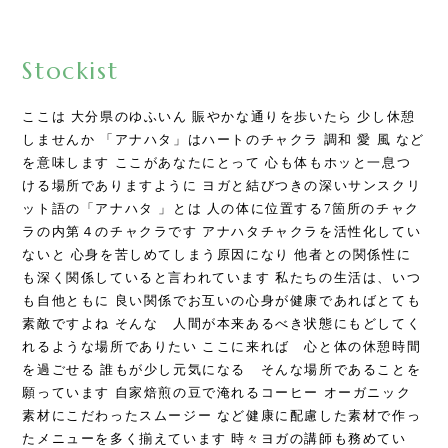
Stockist
ここは 大分県のゆふいん 賑やかな通りを歩いたら 少し休憩
しませんか 「アナハタ」はハートのチャクラ 調和 愛 風 など
を意味します ここがあなたにとって 心も体もホッと一息つ
ける場所でありますように ヨガと結びつきの深いサンスクリ
ット語の「アナハタ 」とは 人の体に位置する7箇所のチャク
ラの内第４のチャクラです アナハタチャクラを活性化してい
ないと 心身を苦しめてしまう原因になり 他者との関係性に
も深く関係していると言われています 私たちの生活は、いつ
も自他ともに 良い関係でお互いの心身が健康であればとても
素敵ですよね そんな 人間が本来あるべき状態にもどしてく
れるような場所でありたい ここに来れば 心と体の休憩時間
を過ごせる 誰もが少し元気になる そんな場所であることを
願っています 自家焙煎の豆で淹れるコーヒー オーガニック
素材にこだわったスムージー など健康に配慮した素材で作っ
たメニューを多く揃えています 時々ヨガの講師も務めてい